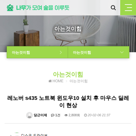
아는것이힘
아는것이힘
아는것이힘
아는것이힘
HOME
아는것이힘
레노버 s435 노트북 윈도우10 설치 후 마우스 딜레
이 현상
당근이제
1건
2,808회
20-02-06 21:37