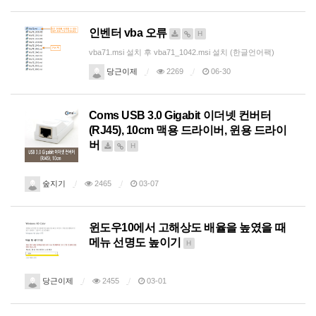
인벤터 vba 오류
H
vba71.msi 설치 후 vba71_1042.msi 설치 (한글언어팩)
당근이제
2269
06-30
Coms USB 3.0 Gigabit 이더넷 컨버터
(RJ45), 10cm 맥용 드라이버, 윈용 드라이
버
H
숲지기
2465
03-07
윈도우10에서 고해상도 배율을 높였을 때
메뉴 선명도 높이기
H
당근이제
2455
03-01