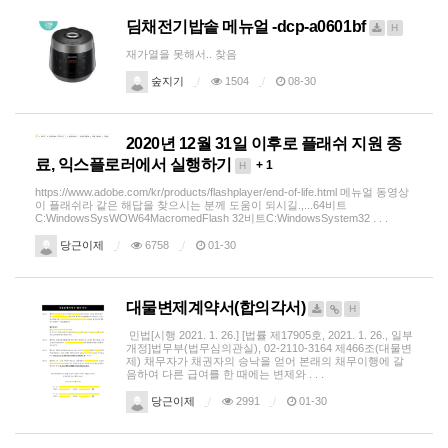
딤채전기밥솥 메뉴얼 -dcp-a0601bf
H
재가열을 못해서.. 찾음
숲지기
1504
08-30
2020년 12월 31일 이후로 플래쉬 지원 종
료, 익스플로러에서 실행하기
+ 1
H
https://www.adobe.com/kr/products/flashplayer/end-of-life.html 메뉴얼 동영상
이 플래쉬라 같은 해답을 찾으시는 분께 도움이 되시길.,...64비트
C:WindowsSysWOW64MacromedFlash 32비트C:WindowsSystem32 . . .
당근이제
6758
01-30
대물변제계약서(합의각서)
H
민법[시행 2021. 1. 26.] [법률 제17905호, 2021. 1. 26., 일부
개정]법무부(법무심의관실), 02-2110-3164 제466조(대물변
제) 채무자가 채권자의 승낙을 얻어 본래의 채무이행에 갈
음하여 다른 급여를 한 때에는 변제와 . . .
당근이제
2991
01-30