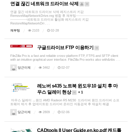
연결 끊긴 네트워크 드라이브 삭제
H
연결 끊긴 네트워크 드라이브 삭제 레지스트리 키값
RemoveMapNetworkDrive.reg 병합 후 재부팅--------------------------------------
--------------네트워크 드라이브 활성화 레지스트리 키값
RestoreMapNetworkDri . . .
재부팅
2103
02-28
구글드라이브 FTP 이용하기
H
FileZilla Pro is a fast and reliable cross-platform FTP, FTPS and SFTP client
with an intuitive graphical user interface. FileZilla Pro works also with&nbs . . .
당근이제
3462
02-07
레노버 s435 노트북 윈도우10 설치 후 마
우스 딜레이 현상
+ 1
H
마우스 딜레이 ㅡ원인 AMD Radeon R5 M230 드라이버 원인.드라이버 소프
트웨어 제거 후 업데이트된 드라이버 온라인 자동검색 후 재설치 해결
당근이제
2809
02-06
CADtools 8 User Guide.en.ko.pdf 캐드톨