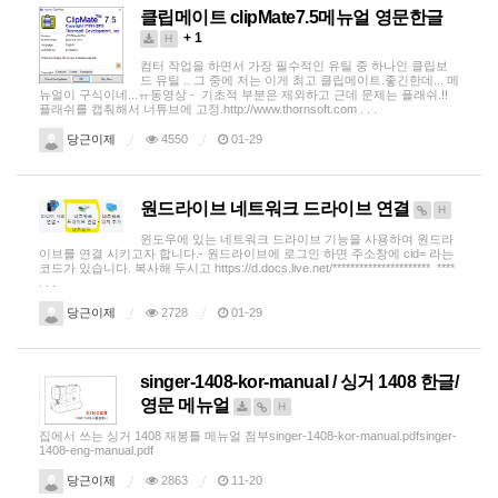
클립메이트 clipMate7.5메뉴얼 영문한글
+ 1
H
컴터 작업을 하면서 가장 필수적인 유틸 중 하나인 클립보
드 유틸 .. 그 중에 저는 이게 최고 클립메이트.좋긴한데... 메
뉴얼이 구식이네...ㅠ동영상 - 기초적 부분은 제외하고 근데 문제는 플래쉬.!!
플래쉬를 캡춰해서 너튜브에 고정.http://www.thornsoft.com . . .
당근이제
4550
01-29
원드라이브 네트워크 드라이브 연결
H
윈도우에 있는 네트워크 드라이브 기능을 사용하여 원드라
이브를 연결 시키고자 합니다.- 원드라이브에 로그인 하면 주소창에 cid= 라는
코드가 있습니다. 복사해 두시고 https://d.docs.live.net/********************** ****
. . .
당근이제
2728
01-29
singer-1408-kor-manual / 싱거 1408 한글/
영문 메뉴얼
H
집에서 쓰는 싱거 1408 재봉틀 메뉴얼 첨부singer-1408-kor-manual.pdfsinger-
1408-eng-manual.pdf
당근이제
2863
11-20