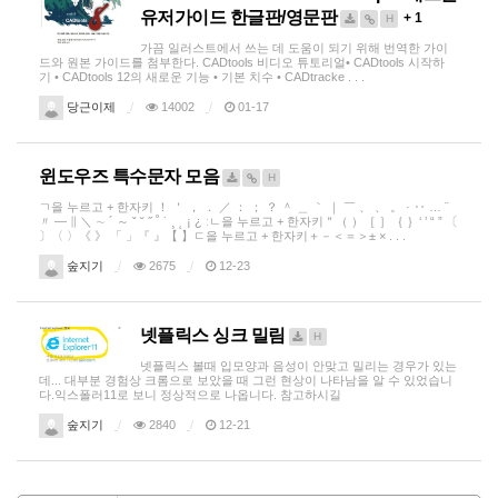
유저가이드 한글판/영문판
+ 1
H
가끔 일러스트에서 쓰는 데 도움이 되기 위해 번역한 가이
드와 원본 가이드를 첨부한다. CADtools 비디오 튜토리얼• CADtools 시작하
기 • CADtools 12의 새로운 기능 • 기본 치수 • CADtracke . . .
당근이제
14002
01-17
윈도우즈 특수문자 모음
H
ㄱ을 누르고 + 한자키 ！ ＇ ， ． ／ ： ； ？ ＾ ＿ ｀ ｜ ￣ 、 、 。 · ‥ … ¨
〃 ― ∥ ＼ ∼ ´ ～ ˇ ˘ ˝ ˚ ˙ ¸ ˛ ¡ ¿ ːㄴ을 누르고 + 한자키＂（ ）［ ］｛ ｝‘ ’ “ ” 〔
〕〈 〉《 》 「 」『 』【 】ㄷ을 누르고 + 한자키＋－＜＝＞± × . . .
숲지기
2675
12-23
넷플릭스 싱크 밀림
H
넷플릭스 볼때 입모양과 음성이 안맞고 밀리는 경우가 있는
데... 대부분 경험상 크롬으로 보았을 때 그런 현상이 나타남을 알 수 있었습니
다.익스폴러11로 보니 정상적으로 나옵니다. 참고하시길
숲지기
2840
12-21