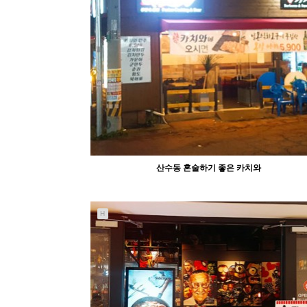
1422
11-09
abcd
산수동 혼술하기 좋은 카치와
H
3266
11-05
abcd