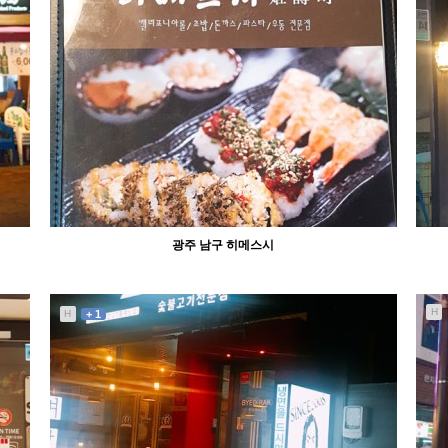
1264
11-09
abcd
광주 남구 히메스시
H
H
+ 1
3440
11-01
abcd