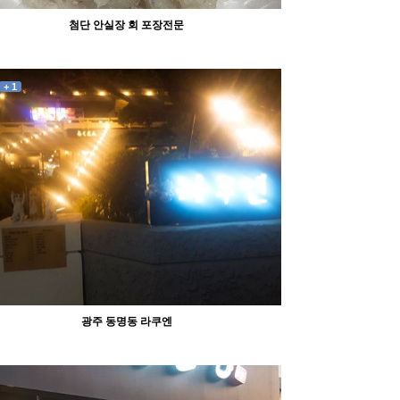
첨단 안실장 회 포장전문
+ 1
36132
11-09
olmwoo
광주 동명동 라쿠엔