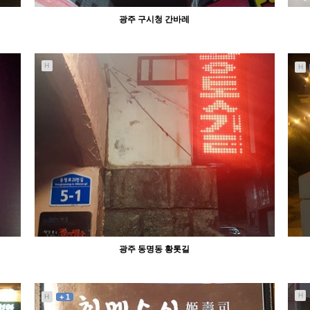
광주 구시청 간바레
H
H
1306
11-12
abcd
광주 동명동 황톳길
H
H
+ 1