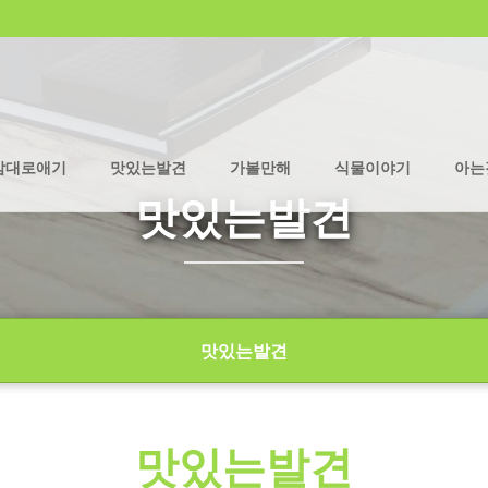
맘대로애기
맛있는발견
가볼만해
식물이야기
아는
맛있는발견
맛있는발견
맛있는발견