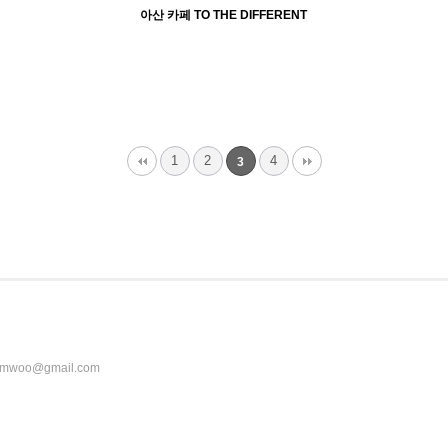
아산 카페 TO THE DIFFERENT
3585
09-16
abcd
1
2
4
3
lmwoo@gmail.com