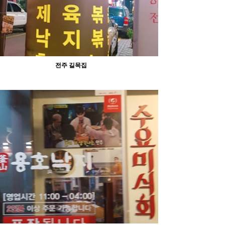
전주 길목집
1273
09-30
abcd