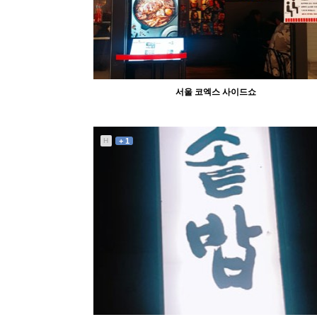
서울 코엑스 사이드쇼
H
+ 1
1113
10-09
abcd