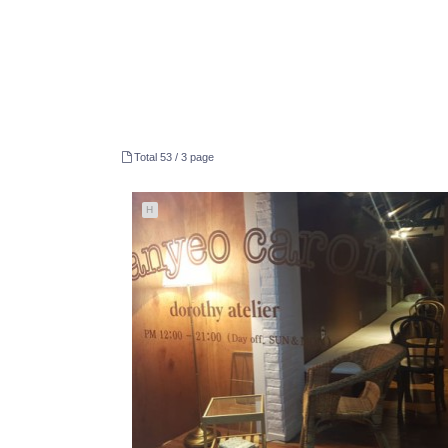
Total 53 /
3 page
H