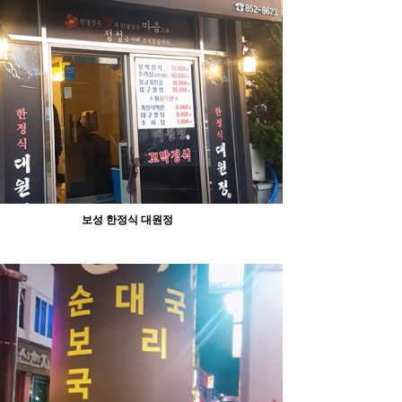
3952
11-07
abcd
보성 한정식 대원정
1253
10-21
abcd