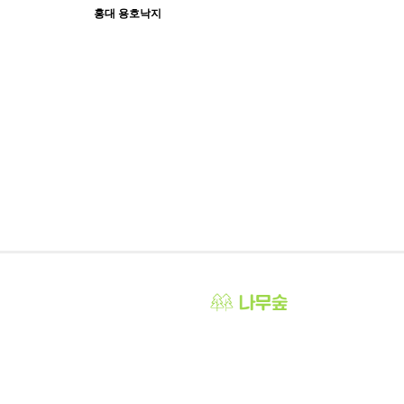
홍대 용호낙지
1176
09-14
abcd