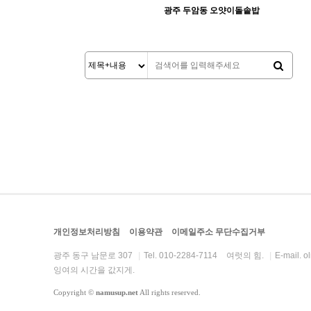
광주 두암동 오얏이돌솥밥
3389
09-28
abcd
처음
맨끝
개인정보처리방침
이용약관
이메일주소 무단수집거부
광주 동구 남문로 307
|
Tel. 010-2284-7114
여럿의 힘.
|
E-mail.
o
잉여의 시간을 값지게.
Copyright
©
namusup.net
All rights reserved.