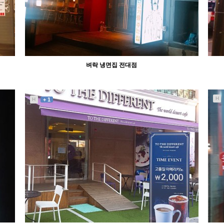
벼락 냉면집 전대점
H
H
+ 1
3343
10-05
abcd