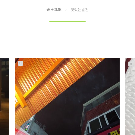
HOME
맛있는발견
H
H