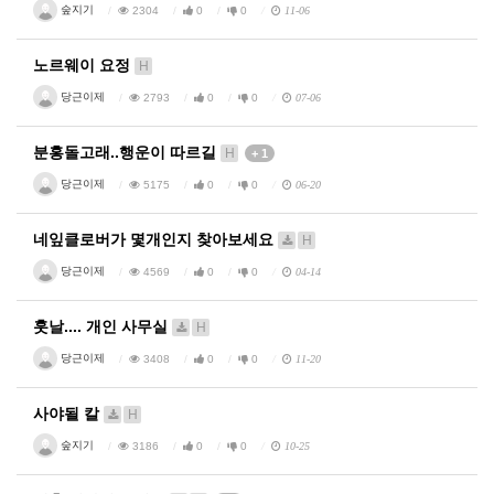
숲지기
2304
0
0
11-06
노르웨이 요정
H
당근이제
2793
0
0
07-06
분홍돌고래..행운이 따르길
H
+ 1
당근이제
5175
0
0
06-20
네잎클로버가 몇개인지 찾아보세요
H
당근이제
4569
0
0
04-14
훗날.... 개인 사무실
H
당근이제
3408
0
0
11-20
사야될 칼
H
숲지기
3186
0
0
10-25