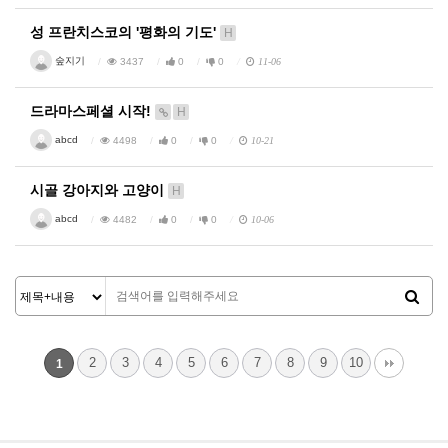
성 프란치스코의 '평화의 기도'
H
숲지기
3437
0
0
11-06
드라마스페셜 시작!
H
abcd
4498
0
0
10-21
시골 강아지와 고양이
H
abcd
4482
0
0
10-06
2
3
4
5
6
7
8
9
10
1