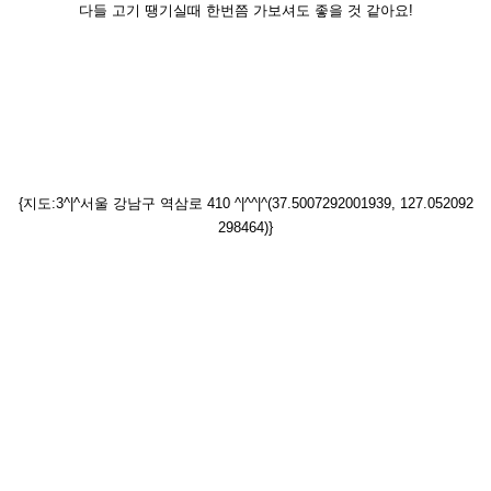
다들 고기 땡기실때 한번쯤 가보셔도 좋을 것 같아요!
{지도:3^|^서울 강남구 역삼로 410 ^|^^|^(37.5007292001939, 127.052092
298464)}