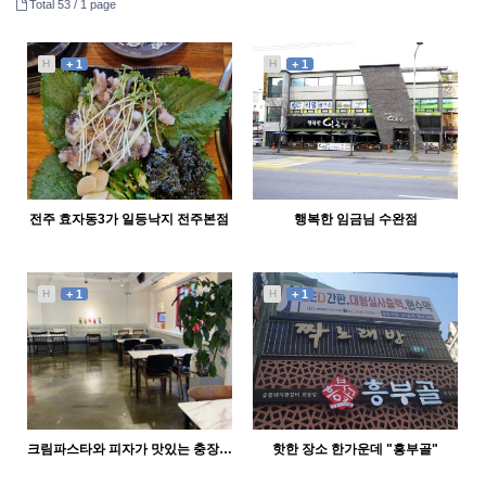
Total 53 /
1 page
H
+ 1
H
+ 1
전주 효자동3가 일등낙지 전주본점
행복한 임금님 수완점
1413
03-24
1589
10-26
외눈바기42
외눈바기42
H
+ 1
H
+ 1
크림파스타와 피자가 맛있는 충장로맛집-1st Recipe(퍼스트레시피)
핫한 장소 한가운데 "흥부골"