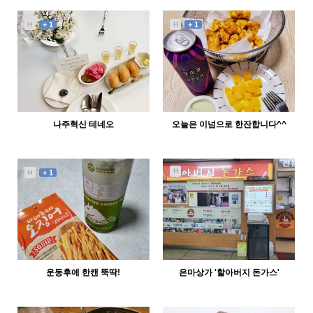
1463
10-09
2828
11-01
외눈바기42
abcd
H
+ 1
H
+ 1
나주혁신 테네오
오늘은 이넘으로 한잔합니다^^
2720
10-01
3003
09-20
외눈바기42
외눈바기42
H
H
+ 1
운동후에 한캔 뚝딱!
은마상가 '할아버지 돈가스'
2600
09-17
2245
12-13