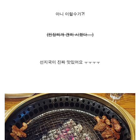
아니 이럴수가?!
(된장찌개 괜히 시켰다....)
선지국이 진짜 맛있어요 ㅜㅜㅜㅜ