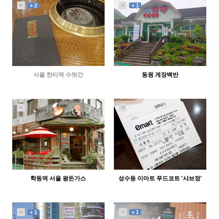
외눈바기42
abcd
H
+ 2
H
+ 1
서울 한티역 수랏간
동원 게장백반
45029
07-19
3765
05-05
abcd
abcd
H
H
학동역 서울 왕돈가스
성수동 이마트 푸드코트 '샤브정'
2209
04-19
2159
02-27
abcd
abcd
H
+ 1
H
+ 1