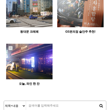
동대문 크레페
GS편의점 술안주 추천!
3449
01-21
3732
12-26
abcd
abcd
H
오늘, 와인 한 잔
1783
11-21
abcd