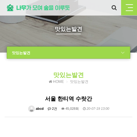
맛있는발견
맛있는발견
맛있는발견
HOME
맛있는발견
서울 한티역 수랏간
abcd
2건
45,028회
20-07-19 13:00