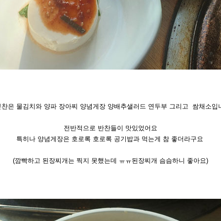
찬은 물김치와 양파 장아찌 양념게장 양배추샐러드 연두부 그리고 쌈채소입
전반적으로 반찬들이 맛있었어요
특히나 양념게장은 호로록 호로록 공기밥과 먹는게 참 좋더라구요
(깜빡하고 된장찌개는 찍지 못했는데 ㅠㅠ된장찌개 슴슴하니 좋아요)