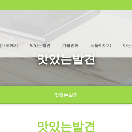
맘대로애기
맛있는발견
가볼만해
식물이야기
아는
맛있는발견
맛있는발견
맛있는발견